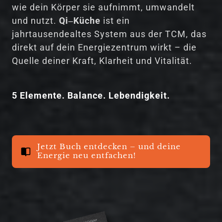
wie 
dein 
Körper 
sie 
aufnimmt, 
umwandelt 
und 
nutzt. 
Qi‒
Küche
ist 
ein 
jahrtausendealtes 
System 
aus 
der 
TCM, 
das 
direkt 
auf 
dein 
Energiezentrum 
wirkt 
– 
die 
Quelle 
deiner 
Kraft, 
Klarheit 
und 
Vitalität.
5 
Elemente. 
Balance. 
Lebendigkeit.
Jetzt Buch entdecken – und deine
Energie neu entfachen!