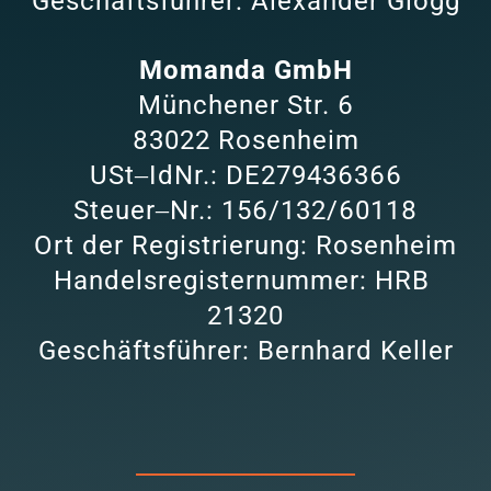
Geschäftsführer: 
Alexander 
Glogg
Momanda 
GmbH
Münchener 
Str. 
6
83022 
Rosenheim
USt‒
IdNr.: 
DE279436366

Steuer‒
Nr.: 
156/132/60118

Ort 
der 
Registrierung: 
Rosenheim

Handelsregisternummer: 
HRB 
21320
Geschäftsführer: 
Bernhard 
Keller