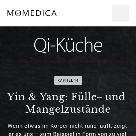
KAPITEL 14
Yin 
& 
Yang: 
Fülle‒
und 
Mangelzustände
Wenn 
etwas 
im 
Körper 
nicht 
rund 
läuft, 
zeigt 
er 
es 
uns 
– 
zum 
Beispiel 
in 
Form 
von 
zu 
viel 