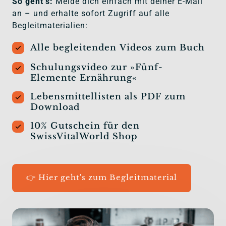
So geht‘s:
 Melde dich einfach mit deiner E-Mail 
an – und erhalte sofort Zugriff auf alle 
Begleitmaterialien: 
Alle begleitenden Videos zum Buch
Schulungsvideo zur »Fünf-
Elemente Ernährung«
Lebensmittellisten als PDF zum
Download
10% Gutschein für den
SwissVitalWorld Shop
👉 Hier geht's zum Begleitmaterial