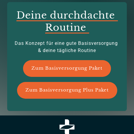
Deine 
durchdachte 
Routine 
Das Konzept für eine gute Basisversorgung 
& deine tägliche Routine
Zum Basisversorgung Paket
Zum Basisversorgung Plus Paket